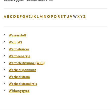
A
B
C
D
E
F
G
H
I
J
K
L
M
N
O
P
Q
R
S
T
U
V
W
X
Y
Z
Wasserstoff
Watt (W)
Wärmebrücke
Wärmeenergie
Wärmeleitgruppe (WLG)
Wechselspannung
Wechselstrom
Wechselstromkreis
Wirkungsgrad