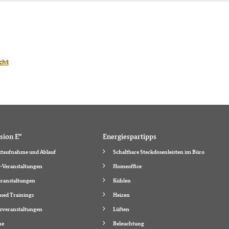
cht
sion E"
Energiespartipps
taufnahme und Ablauf
Schaltbare Steckdosenleisten im Büro
-Veranstaltungen
Homeoffice
ranstaltungen
Kühlen
sed Trainings
Heizen
zveranstaltungen
Lüften
ne
Beleuchtung