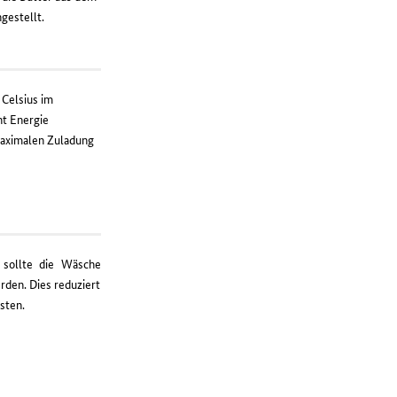
ngestellt.
 Celsius im
nt Energie
maximalen Zuladung
 sollte die Wäsche
den. Dies reduziert
sten.