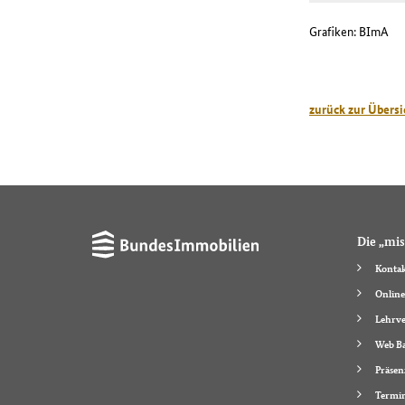
Grafiken: BImA
zurück zur Übersi
Die „mis
Kontak
Online
Lehrve
Web Ba
Präsen
Termi