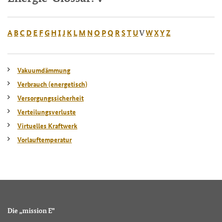
A
B
C
D
E
F
G
H
I
J
K
L
M
N
O
P
Q
R
S
T
U
W
X
Y
Z
V
Vakuumdämmung
Verbrauch (energetisch)
Versorgungssicherheit
Verteilungsverluste
Virtuelles Kraftwerk
Vorlauftemperatur
Die „mission E"