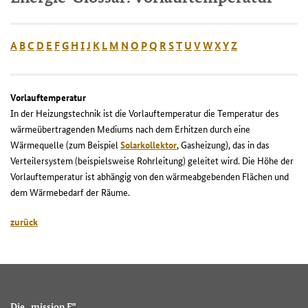
A
B
C
D
E
F
G
H
I
J
K
L
M
N
O
P
Q
R
S
T
U
V
W
X
Y
Z
Vorlauftemperatur
In der Heizungstechnik ist die Vorlauftemperatur die Temperatur des
wärmeübertragenden Mediums nach dem Erhitzen durch eine
Wärmequelle (zum Beispiel
Solarkollektor
, Gasheizung), das in das
Verteilersystem (beispielsweise Rohrleitung) geleitet wird. Die Höhe der
Vorlauftemperatur ist abhängig von den wärmeabgebenden Flächen und
dem Wärmebedarf der Räume.
zurück
Die „mission E"