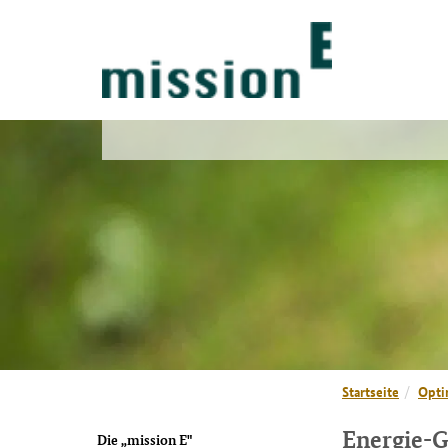
Startseite
Opti
Energie-G
Die „mission E"