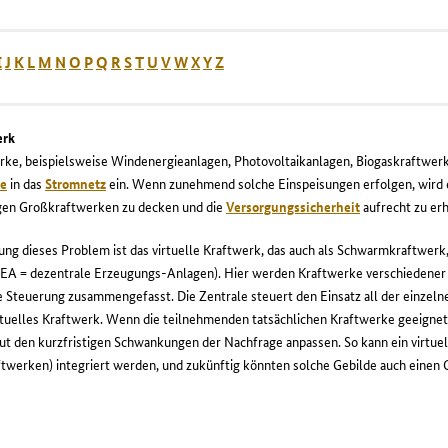
I
J
K
L
M
N
O
P
Q
R
S
T
U
V
W
X
Y
Z
erk
erke, beispielsweise Windenergieanlagen, Photovoltaikanlagen, Biogaskraftwe
ie
in das
Stromnetz
ein. Wenn zunehmend solche Einspeisungen erfolgen, wird 
ägen Großkraftwerken zu decken und die
Versorgungssicherheit
aufrecht zu erh
sung dieses Problem ist das virtuelle Kraftwerk, das auch als Schwarmkraftwe
DEA = dezentrale Erzeugungs-Anlagen). Hier werden Kraftwerke verschiedener A
e Steuerung zusammengefasst. Die Zentrale steuert den Einsatz all der einzelne
rtuelles Kraftwerk. Wenn die teilnehmenden tatsächlichen Kraftwerke geeignet
ut den kurzfristigen Schwankungen der Nachfrage anpassen. So kann ein virtue
ftwerken) integriert werden, und zukünftig könnten solche Gebilde auch eine