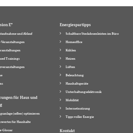
sion E"
Energiespartipps
taufnahme und Ablauf
Schaltbare Steckdosenleisten im Büro
-Veranstaltungen
Homeoffice
ranstaltungen
Kühlen
sed Trainings
Heizen
zveranstaltungen
Lüften
ne
Beleuchtung
ns
Haushaltsgeräte
Unterhaltungselektronik
rungen für Haus und
Mobilität
g
Internetnutzung
gsanlage (selber) optimieren
Tipps voller Energie
swertes für Haushalte
e-Glossar
Kontakt