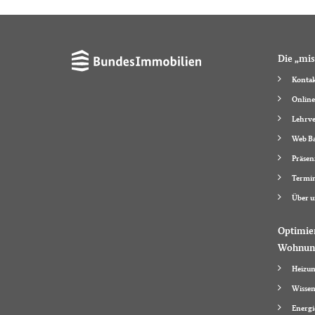
Die „mis
Kontak
Online
Lehrve
Web Ba
Präsen
Termi
Über u
Optimie
Wohnun
Heizun
Wissen
Energi