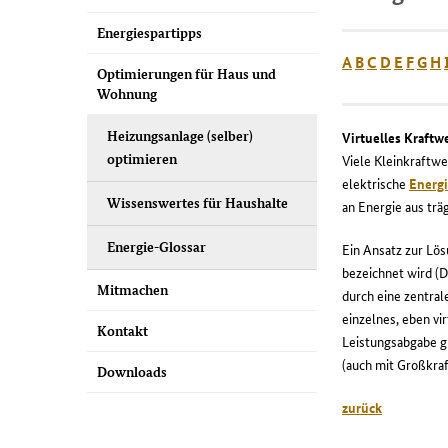
Energiespartipps
A
B
C
D
E
F
G
H
Optimierungen für Haus und
Wohnung
Heizungsanlage (selber)
Virtuelles Kraftw
optimieren
Viele Kleinkraftw
elektrische
Energ
Wissenswertes für Haushalte
an Energie aus tr
Energie-Glossar
Ein Ansatz zur Lö
bezeichnet wird (
Mitmachen
durch eine zentral
einzelnes, eben vi
Kontakt
Leistungsabgabe g
(auch mit Großkra
Downloads
zurück