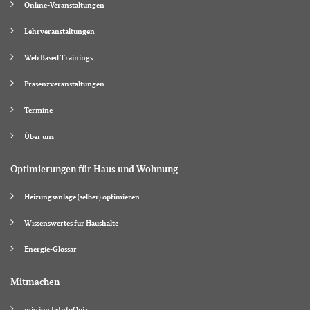
Online-Veranstaltungen
Lehrveranstaltungen
Web Based Trainings
Präsenzveranstaltungen
Termine
Über uns
Optimierungen für Haus und Wohnung
Heizungsanlage (selber) optimieren
Wissenswertes für Haushalte
Energie-Glossar
Mitmachen
mission E-InfoQuiz