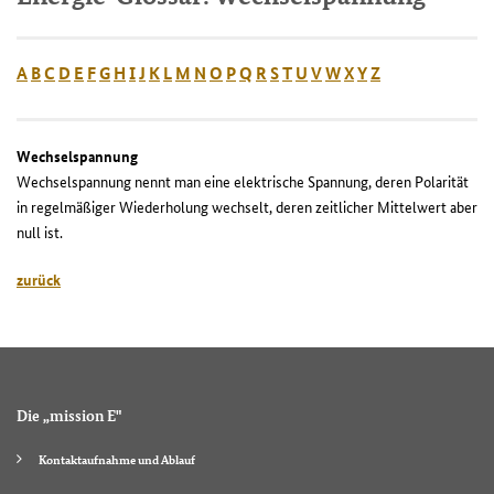
A
B
C
D
E
F
G
H
I
J
K
L
M
N
O
P
Q
R
S
T
U
V
W
X
Y
Z
Wechselspannung
Wechselspannung nennt man eine elektrische Spannung, deren Polarität
in regelmäßiger Wiederholung wechselt, deren zeitlicher Mittelwert aber
null ist.
zurück
Die „mission E"
Kontaktaufnahme und Ablauf