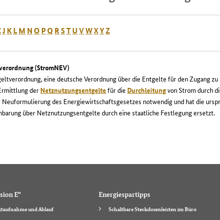
I
J
K
L
M
N
O
P
Q
R
S
T
U
V
W
X
Y
Z
tverordnung (StromNEV)
ltverordnung, eine deutsche Verordnung über die Entgelte für den Zugang zu El
Ermittlung der
Netznutzungsentgelte
für die
Durchleitung
von Strom durch di
 Neuformulierung des Energiewirtschaftsgesetzes notwendig und hat die urspr
nbarung über Netznutzungsentgelte durch eine staatliche Festlegung ersetzt.
sion E"
Energiespartipps
taufnahme und Ablauf
Schaltbare Steckdosenleisten im Büro