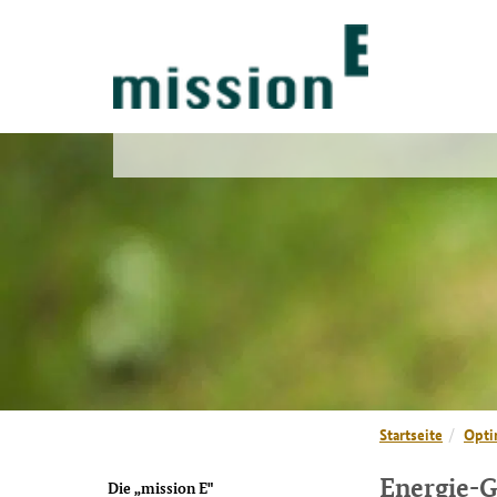
Startseite
Opti
Energie-G
Die „mission E"