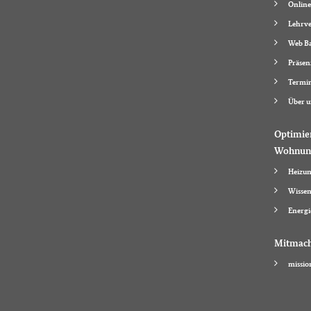
Online
Lehrve
Web Ba
Präsen
Termi
Über u
Optimie
Wohnun
Heizun
Wissen
Energi
Mitmac
missio