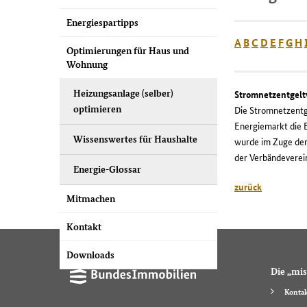
Energiespartipps
A
B
C
D
E
F
G
H
Optimierungen für Haus und
Wohnung
Heizungsanlage (selber)
Stromnetzentgel
optimieren
Die Stromnetzentge
Energiemarkt die 
Wissenswertes für Haushalte
wurde im Zuge der
der Verbändeverei
Energie-Glossar
zurück
Mitmachen
Kontakt
Downloads
Die „mis
Kontak