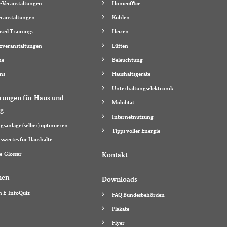
-Veranstaltungen
Homeoffice
ranstaltungen
Kühlen
sed Trainings
Heizen
zveranstaltungen
Lüften
ne
Beleuchtung
ns
Haushaltsgeräte
Unterhaltungselektronik
rungen für Haus und
Mobilität
g
Internetnutzung
gsanlage (selber) optimieren
Tipps voller Energie
swertes für Haushalte
e-Glossar
Kontakt
hen
Downloads
n E-InfoQuiz
FAQ Bundesbehörden
Plakate
Flyer