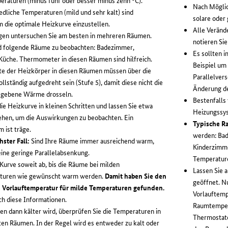
eraturen (minus fünf oder besser minus zehn °C).
Nach Möglic
edliche Temperaturen (mild und sehr kalt) sind
solare oder
m die optimale Heizkurve einzustellen.
Alle Veränd
gen untersuchen Sie am besten in mehreren Räumen.
notieren Si
d folgende Räume zu beobachten: Badezimmer,
Es sollten
che. Thermometer in diesen Räumen sind hilfreich.
Beispiel um 
e der Heizkörper in diesen Räumen müssen über die
Parallelver
llständig aufgedreht sein (Stufe 5), damit diese nicht die
Änderung d
gegebene Wärme drosseln.
Bestenfalls
ie Heizkurve in kleinen Schritten und lassen Sie etwa
Heizungssys
ehen, um die Auswirkungen zu beobachten. Ein
Typische R
 ist träge.
werden: Ba
ster Fall:
Sind Ihre Räume immer ausreichend warm,
Kinderzimme
eine geringe Parallelabsenkung.
Temperature
Kurve soweit ab, bis die Räume bei milden
Lassen Sie 
turen wie gewünscht warm werden.
Damit haben Sie den
geöffnet. N
e Vorlauftemperatur für milde Temperaturen gefunden.
Vorlauftemp
ch diese Informationen.
Raumtempera
n dann kälter wird, überprüfen Sie die Temperaturen in
Thermostate
en Räumen. In der Regel wird es entweder zu kalt oder