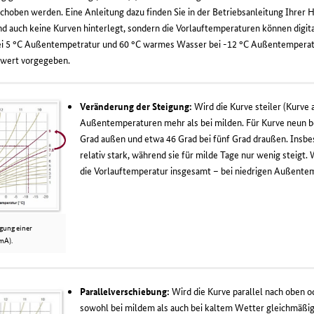
schoben werden. Eine Anleitung dazu finden Sie in der Betriebsanleitung Ihrer 
d auch keine Kurven hinterlegt, sondern die Vorlauftemperaturen können digit
 5 °C Außentempetratur und 60 °C warmes Wasser bei -12 °C Außentemperatur
rwert vorgegeben.
Veränderung der Steigung:
Wird die Kurve steiler (Kurve 
Außentemperaturen mehr als bei milden. Für Kurve neun be
Grad außen und etwa 46 Grad bei fünf Grad draußen. Insbe
relativ stark, während sie für milde Tage nur wenig steigt. W
die Vorlauftemperatur insgesamt – bei niedrigen Außentem
gung einer
mA).
Parallelverschiebung:
Wird die Kurve parallel nach oben 
sowohl bei mildem als auch bei kaltem Wetter gleichmäßi