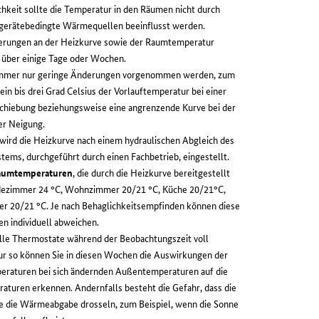
hkeit sollte die Temperatur in den Räumen nicht durch
 gerätebedingte Wärmequellen beeinflusst werden.
erungen an der Heizkurve sowie der Raumtemperatur
e über einige Tage oder Wochen.
 immer nur geringe Änderungen vorgenommen werden, zum
ein bis drei Grad Celsius der Vorlauftemperatur bei einer
schiebung beziehungsweise eine angrenzende Kurve bei der
er Neigung.
 wird die Heizkurve nach einem hydraulischen Abgleich des
tems, durchgeführt durch einen Fachbetrieb, eingestellt.
aumtemperaturen
, die durch die Heizkurve bereitgestellt
dezimmer 24 °C, Wohnzimmer 20/21 °C, Küche 20/21°C,
r 20/21 °C. Je nach Behaglichkeitsempfinden können diese
n individuell abweichen.
alle Thermostate während der Beobachtungszeit voll
ur so können Sie in diesen Wochen die Auswirkungen der
eraturen bei sich ändernden Außentemperaturen auf die
turen erkennen. Andernfalls besteht die Gefahr, dass die
 die Wärmeabgabe drosseln, zum Beispiel, wenn die Sonne