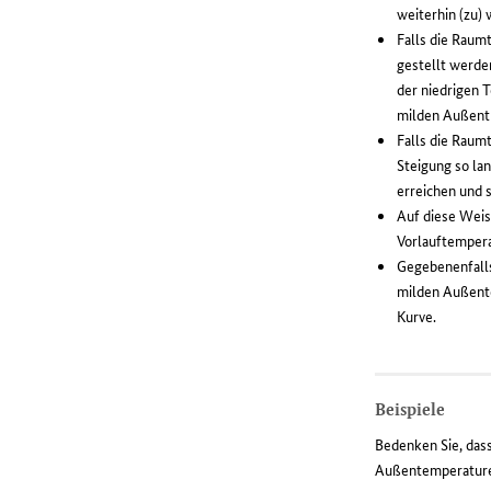
weiterhin (zu)
Falls die Raumt
gestellt werde
der niedrigen 
milden Außentr
Falls die Raumt
Steigung so la
erreichen und 
Auf diese Weis
Vorlauftemperat
Gegebenenfalls
milden Außente
Kurve.
Beispiele
Bedenken Sie, dass
Außentemperaturen