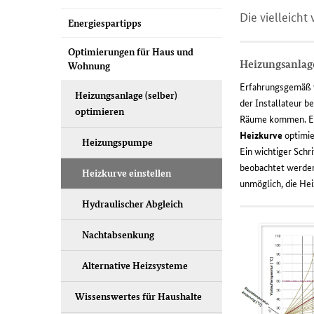
Die vielleich
Energiespartipps
Optimierungen für Haus und
Heizungsanlage
Wohnung
Erfahrungsgemäß w
Heizungsanlage (selber)
der Installateur b
optimieren
Räume kommen. Eine
Heizkurve
optimie
Heizungspumpe
Ein wichtiger Schr
beobachtet werden
Heizkurve einstellen
unmöglich, die Hei
Hydraulischer Abgleich
Nachtabsenkung
Alternative Heizsysteme
Wissenswertes für Haushalte