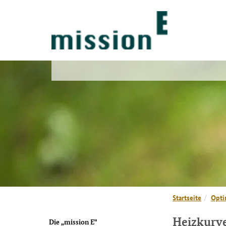
Startseite
Opti
Heizkurve
Die „mission E"