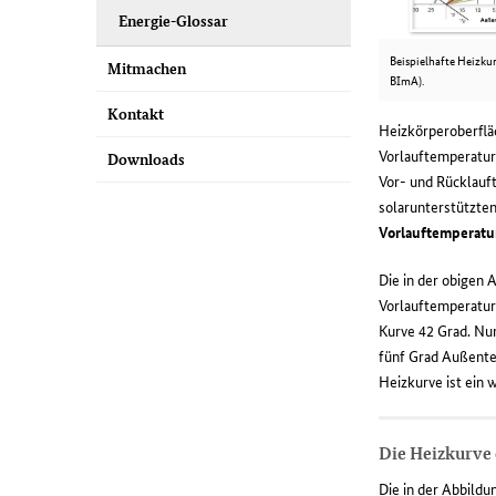
Energie-Glossar
Beispielhafte Heizkur
Mitmachen
BImA).
Kontakt
Heizkörperoberflä
Vorlauftemperatur 
Downloads
Vor- und Rücklauft
solarunterstützt
Vorlauftemperatur
Die in der obigen
Vorlauftemperatur 
Kurve 42 Grad. Nun
fünf Grad Außentem
Heizkurve ist ein 
Die Heizkurve 
Die in der Abbildu