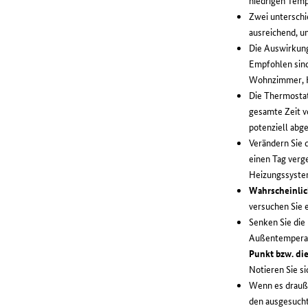
niedrigen Temp
Zwei unterschi
ausreichend, u
Die Auswirkun
Empfohlen sin
Wohnzimmer, Kü
Die Thermostat
gesamte Zeit vo
potenziell ab
Verändern Sie d
einen Tag verg
Heizungssystem
Wahrscheinlich
versuchen Sie 
Senken Sie die 
Außentempera
Punkt bzw. di
Notieren Sie si
Wenn es drauße
den ausgesucht