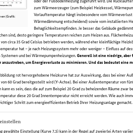
oder der Fußbodenheizung zugeführt wird. Die Rücklaufte
zum Wärmeerzeuger (zum Beispiel Heizkessel, Wärmepump
Vorlauftemperatur hängt insbesondere vom Wärmeverlust 
ven (Grafik:
Wärmedämmung entscheidend) sowie vom installierten Hei
Behaglichkeitsempfinden. Je besser das Gebäude gedämmt i
chen sind, desto geringere Temperaturen reichen zum Heizen aus. Flächenheizu
von circa 35 Grad Celsius betrieben werden, während eher kleinflächige Heizkö
emperatur hat – je nach Heizungssystem mehr oder weniger – Einfluss auf desse
en Systemen und bei Wärmepumpenheizungen.
Generell ist eine niedrige, abe
 anzustreben, um Energieverluste zu minimieren. Und das bedeutet eine mö
 Abbildung rot hervorgehobene Heizkurve hat zur Auswirkung, dass bei einer A
von 60 Grad bereitgestellt wird (Y-Achse). Bei einer Außentemperatur von fünf
 kann es sein, dass die auf zum Beispiel 20 Grad zu beheizenden Räume zwar b
peratur diese 20 Grad Innentemperatur nicht erreicht werden. Wie auch immer 
wichtiger Schritt zum energieeffizienten Betrieb Ihrer Heizungsanlage gemacht.
einstellen
ng gewählte Einstellung (Kurve 7,5) kann in der Regel auf zweierlei Arten varii