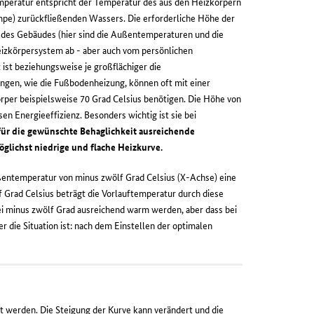
mperatur entspricht der Temperatur des aus den Heizkörpern
e) zurückfließenden Wassers. Die erforderliche Höhe der
des Gebäudes (hier sind die Außentemperaturen und die
zkörpersystem ab - aber auch vom persönlichen
st beziehungsweise je großflächiger die
ngen, wie die Fußbodenheizung, können oft mit einer
rper beispielsweise 70 Grad Celsius benötigen. Die Höhe von
n Energieeffizienz. Besonders wichtig ist sie bei
r für die gewünschte Behaglichkeit ausreichende
glichst niedrige und flache Heizkurve.
ußentemperatur von minus zwölf Grad Celsius (X-Achse) eine
 Grad Celsius beträgt die Vorlauftemperatur durch diese
ei minus zwölf Grad ausreichend warm werden, aber dass bei
die Situation ist: nach dem Einstellen der optimalen
ert werden. Die Steigung der Kurve kann verändert und die