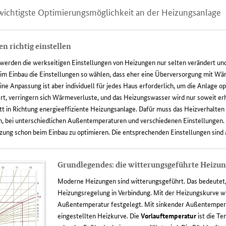
t wichtigste Optimierungsmöglichkeit an der Heizungsanlage
n richtig einstellen
erden die werkseitigen Einstellungen von Heizungen nur selten verändert un
eim Einbau die Einstellungen so wählen, dass eher eine Überversorgung mit Wä
 Anpassung ist aber individuell für jedes Haus erforderlich, um die Anlage op
rt, verringern sich Wärmeverluste, und das Heizungswasser wird nur soweit erhi
itt in Richtung energieeffiziente Heizungsanlage. Dafür muss das Heizverhalte
, bei unterschiedlichen Außentemperaturen und verschiedenen Einstellungen.
zung schon beim Einbau zu optimieren. Die entsprechenden Einstellungen sind ab
Grundlegendes: die witterungsgeführte Heizu
Moderne Heizungen sind witterungsgeführt. Das bedeutet,
Heizungsregelung in Verbindung. Mit der Heizungskurve wi
Außentemperatur festgelegt. Mit sinkender Außentempera
eingestellten Heizkurve. Die
Vorlauftemperatur
ist die T