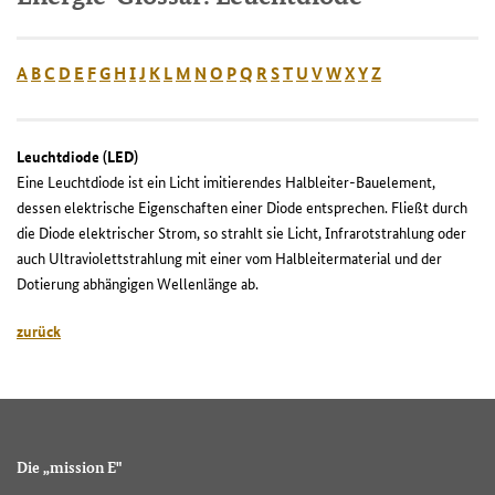
A
B
C
D
E
F
G
H
I
J
K
L
M
N
O
P
Q
R
S
T
U
V
W
X
Y
Z
Leuchtdiode (LED)
Eine Leuchtdiode ist ein Licht imitierendes Halbleiter-Bauelement,
dessen elektrische Eigenschaften einer Diode entsprechen. Fließt durch
die Diode elektrischer Strom, so strahlt sie Licht, Infrarotstrahlung oder
auch Ultraviolettstrahlung mit einer vom Halbleitermaterial und der
Dotierung abhängigen Wellenlänge ab.
zurück
Die „mission E"