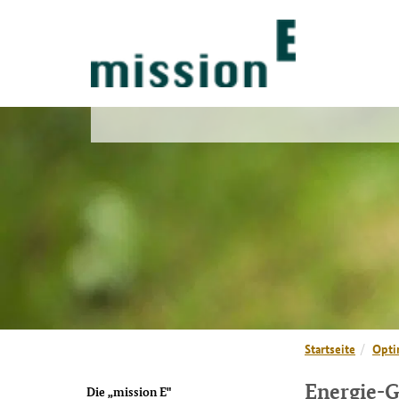
Startseite
Opti
Energie-G
Die „mission E"