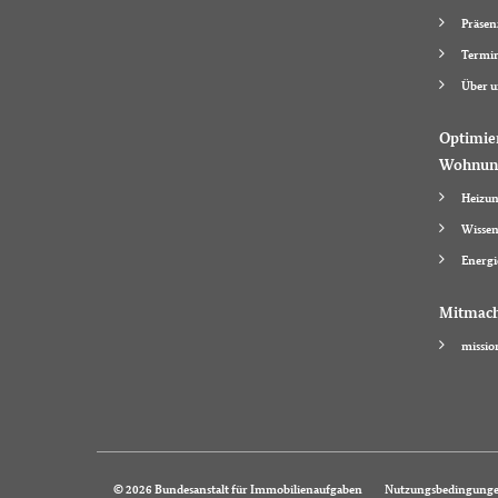
Präsen
Termi
Über u
Optimie
Wohnun
Heizun
Wissen
Energi
Mitmac
missio
© 2026 Bundesanstalt für Immobilienaufgaben
Nutzungsbedingung