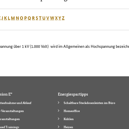
I
J
K
L
M
N
O
P
Q
R
S
T
U
V
W
X
Y
Z
Spannung über 1 kV (1.000 Volt) wird im Allgemeinen als Hochspannung bezeich
sion E"
Energiespartipps
taufnahme und Ablauf
Schaltbare Steckdosenleisten im Büro
-Veranstaltungen
Homeoffice
ranstaltungen
Kühlen
sed Trainings
Heizen