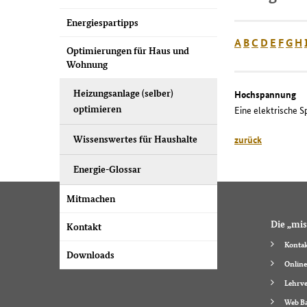
Energiespartipps
A
B
C
D
E
F
G
H
Optimierungen für Haus und
Wohnung
Heizungsanlage (selber)
Hochspannung
optimieren
Eine elektrische 
Wissenswertes für Haushalte
zurück
Energie-Glossar
Mitmachen
Die „mis
Kontakt
Kontak
Downloads
Online
Lehrve
Web Ba