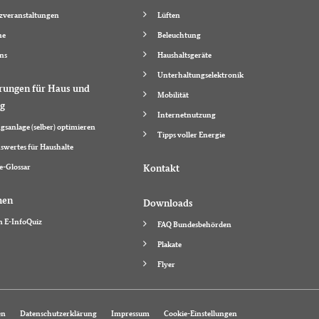
zveranstaltungen
Lüften
ne
Beleuchtung
ns
Haushaltsgeräte
Unterhaltungselektronik
rungen für Haus und
Mobilität
g
Internetnutzung
gsanlage (selber) optimieren
Tipps voller Energie
swertes für Haushalte
e-Glossar
Kontakt
hen
Downloads
n E-InfoQuiz
FAQ Bundesbehörden
Plakate
Flyer
en
Datenschutzerklärung
Impressum
Cookie-Einstellungen