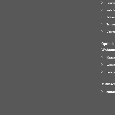
Lehrve
Web Ba
Präsen
Termi
Über u
Optimie
Wohnun
Heizun
Wissen
Energi
Mitmac
missio