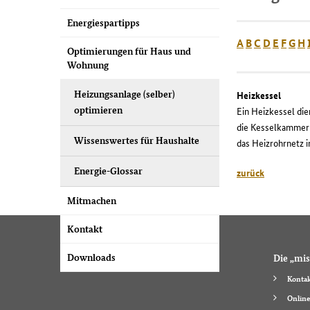
Energiespartipps
A
B
C
D
E
F
G
H
Optimierungen für Haus und
Wohnung
Heizungsanlage (selber)
Heizkessel
optimieren
Ein Heizkessel di
die Kesselkammer b
Wissenswertes für Haushalte
das Heizrohrnetz i
Energie-Glossar
zurück
Mitmachen
Kontakt
Downloads
Die „mis
Kontak
Online