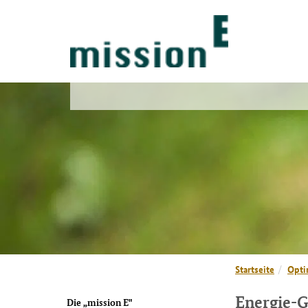
Startseite
Opti
Energie-G
Die „mission E"