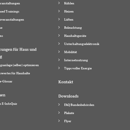
ranstaltungen
Kühlen
sed Trainings
Heizen
zveranstaltungen
Lüften
ne
Beleuchtung
ns
Haushaltsgeräte
Unterhaltungselektronik
rungen für Haus und
Mobilität
g
Internetnutzung
gsanlage (selber) optimieren
Tipps voller Energie
swertes für Haushalte
e-Glossar
Kontakt
hen
Downloads
n E-InfoQuiz
FAQ Bundesbehörden
Plakate
Flyer