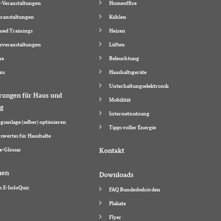
-Veranstaltungen
Homeoffice
ranstaltungen
Kühlen
sed Trainings
Heizen
zveranstaltungen
Lüften
ne
Beleuchtung
ns
Haushaltsgeräte
Unterhaltungselektronik
rungen für Haus und
Mobilität
g
Internetnutzung
gsanlage (selber) optimieren
Tipps voller Energie
swertes für Haushalte
e-Glossar
Kontakt
hen
Downloads
n E-InfoQuiz
FAQ Bundesbehörden
Plakate
Flyer