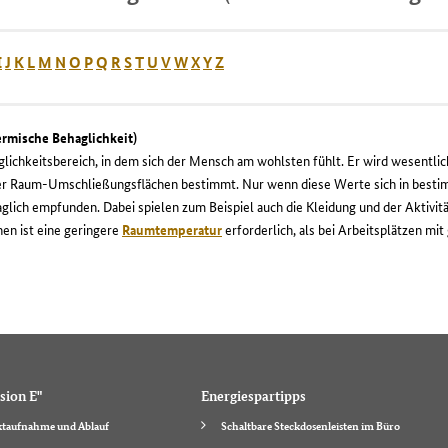
I
J
K
L
M
N
O
P
Q
R
S
T
U
V
W
X
Y
Z
ermische Behaglichkeit)
glichkeitsbereich, in dem sich der Mensch am wohlsten fühlt. Er wird wesentli
er Raum-Umschließungsflächen bestimmt. Nur wenn diese Werte sich in best
lich empfunden. Dabei spielen zum Beispiel auch die Kleidung und der Aktivit
en ist eine geringere
Raumtemperatur
erforderlich, als bei Arbeitsplätzen mit 
sion E"
Energiespartipps
taufnahme und Ablauf
Schaltbare Steckdosenleisten im Büro