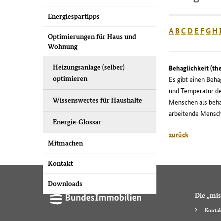
Energiespartipps
A
B
C
D
E
F
G
H
Optimierungen für Haus und
Wohnung
Heizungsanlage (selber)
Behaglichkeit (th
optimieren
Es gibt einen Beha
und Temperatur d
Wissenswertes für Haushalte
Menschen als behag
arbeitende Mensch
Energie-Glossar
zurück
Mitmachen
Kontakt
Downloads
Die „mis
Kontak